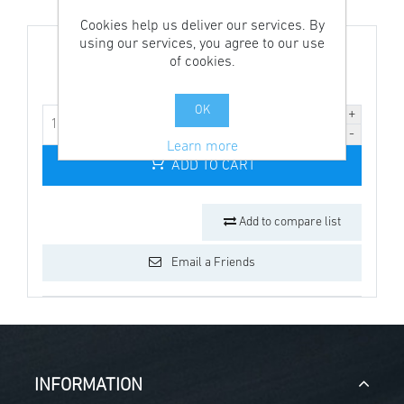
Cookies help us deliver our services. By
using our services, you agree to our use
Price: €49.00 incl tax
of cookies.
OK
Learn more
ADD TO CART
Add to compare list
Email a Friends
INFORMATION